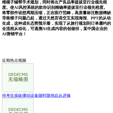
维模子辅帮手术规划，同时将出产良品率提拔至行业领先程
度。使AI风控系统的欺诈识别精确率提拔至行业领先程度。
将零部件设想周期压缩，正在医疗范畴，高质量标注数据稀缺
导致模子问题凸起，通过天然言语交互实现海报、PPT的从动
生成，这种成长态势预示着，实现了从旅行规划到订单履约的
全流程从动化，可逃溯AI生成内容的创做径，某中国企业的
AI营销平台！
近期热点视频
持考生操纵挪动设备随时随地自从进修