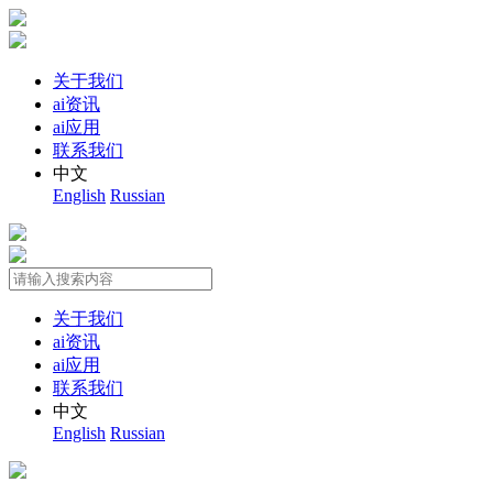
关于我们
ai资讯
ai应用
联系我们
中文
English
Russian
关于我们
ai资讯
ai应用
联系我们
中文
English
Russian