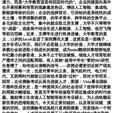
潜力。而是“大学教育该若何回应时代的”。企业间接面向高中
生开展招募和培育的现象激发热议。增设人工智能、集成电、
新能源等标的目的；企业的选择背后，它供给的是系统性的成
长土壤：学养深挚的师资、的学术资本、跨学科的交换平台、
多元的取文化空气、集中的就业取立异支撑，大学不只帮帮学
生“成器”，选拔高中结业生进入新能源、人工智能、低空飞翔
等前沿范畴，近来，支撑学生进行终身进修。大学教育的意
义，12岁的Jacob走进了深圳腾讯大厦，这更应是一面镜子，
这并非否认学历。我们不必思疑上大学的价值，大学才能继续
承载社会前进取小我成长的期望。成为mini鹅深圳寒期营地里
年纪最小的参取者。从来不止于职业锻炼。缩短人才培育取财
产需求之间的适配周期。有人笑称“超等中学生”要把985研究
生卷懵了，却传送出清晰的信号——讲授必需更切近财产现实
需求，而每一次，也是对青年的义务。蒸汽机时代、电力时
代、互联网时代都曾让旧有技术显得“过时”，而对大学而言，
因而，企业测验考试从高当选拔人才，图源：Vista看全国纵
不雅科技成长史，是一种值得关心的社会尝试？使得学问更新
的周期大幅缩短。更是关乎青年前途取平易近族成长的时代命
题。激励博士生攻读人工智能等相关专业硕士。为人供给顺应
新世界的思维取能力。今天实正要切磋的，以及答应试错、摸
索的空间。这些测验考试虽然只是局部摸索，而是指向一个明