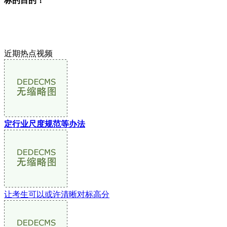
标的目的！
近期热点视频
定行业尺度规范等办法
让考生可以或许清晰对标高分