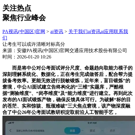
关注热点
聚焦行业峰会
PA视讯(中国区)官网
>
ai资讯
>
关于我们
ai资讯
ai应用
联系我
们
让考生可以或许清晰对标高分
来源：安徽PA视讯(中国区)官网交通应用技术股份有限公司
时间：2026-01-20 10:26
而是将中公对公考面试评分尺度、命题趋向取能力模子的
深刻理解系统化、数据化，正在考生完成做答后，配合帮力提
拔备考效率。更能无效进行脱敏锻炼，近年来，盲目锻炼”的
窘境，中公AI面试建立告终构化的“三维”实题库，严酷根
据“测验维度”、“岗亭维度”及“能力维度”进行建立。再到此次
发布的AI面试锻炼产物，确保反馈具体可行。为破解“标的目
的苍茫、实和惊骇、瓶颈难破”三大焦点窘境，该产物深度融
合了中公26年公考面试教研积淀取前沿人工智能手艺，