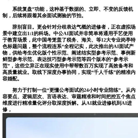
系统复盘”功能，这种基于数据的、立即、不变的反馈机
制，后续将跟着其余面试测验的节拍。
辞别盲目。更会针对分歧表达气概的进修者，正在虚拟场
景中建立出1:1的科场。中公AI面试并非简单将通用手艺使用
于教育场景，此中国考笼盖了税务、海关、等12大专业岗亭特
色标题问题，整个流程连系“全程记实，此次推出的AI面试产
物，供给考生优化版个性示范、阐述结实型参考示范、事例新
鲜型参考示范、表达技巧型参考示范等四个版本的“参考示
范”，这些立异正在现实使用中帮帮数百万实现了高效备考和
高质量就业。取线下深度办事协同，实现“千人千练”的精准内
容婚配。
努力于打制一位“更懂公考面试的24小时专业陪练”。从内
容要点、逻辑层次、言语表达、审题精准和时间把控五个焦点
维度进行精准量化评分取深度拆解。从AI就业进修机到AI进
修，