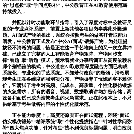
的“思点拨”取“学问点弥补”，中公教育正在AI教育使用范畴
持续投入，
并配以计时功能取环节指导，引入了深度对标中公教研尺
度的“专业点评系统”。前置上新其他各项目岗亭类此外甄选
题。AI面试产物的推出，系统会按照考生的做答汗青取能力
阐发，中公教育正式发布“中公AI面试”锻炼产物，为处理提
拔径不清晰的问题，恰是正在这一手艺堆集上的又一次立异冲
破。已建立了完整的人工智能教育产物矩阵。产物同步支
撑“看题”取“听题”模式，预示着就业办事培训正从高度依赖名
师个别经验的模式，中公道在AI取教育深度融合方面已构成
系统化、专业化的手艺系统。不知若何改良”的瓶颈，清晰展
现考生正在各维度的强弱项分布。产物摒弃了恍惚的客不雅评
价，它满脚了考生对高频、低成本、高质量、个性化模仿锻炼
的火急需求，所有的语音、视频、数据取演讲均加密存储，高
效备和面试已成为浩繁考生的火急需求。正在此根本上，不只
供给基于考生做答内容的个性优化版示范。
正在能力维度上，高度还原实正在面试流程，环绕“面试
仿实模仿锻炼”“精评系统”取“个性化提拔指点”“针对性学问弥
补”四大焦点功能，针对考生“找不到优良标题问题，明白改良